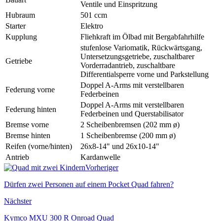
Ventile und Einspritzung
Hubraum
501 ccm
Starter
Elektro
Kupplung
Fliehkraft im Ölbad mit Bergabfahrhilfe
stufenlose Variomatik, Rückwärtsgang,
Untersetzungsgetriebe, zuschaltbarer
Getriebe
Vorderradantrieb, zuschaltbare
Differentialsperre vorne und Parkstellung
Doppel A-Arms mit verstellbaren
Federung vorne
Federbeinen
Doppel A-Arms mit verstellbaren
Federung hinten
Federbeinen und Querstabilisator
Bremse vorne
2 Scheibenbremsen (202 mm ø)
Bremse hinten
1 Scheibenbremse (200 mm ø)
Reifen (vorne/hinten)
26x8-14" und 26x10-14"
Antrieb
Kardanwelle
Vorheriger
Dürfen zwei Personen auf einem Pocket Quad fahren?
Nächster
Kymco MXU 300 R Onroad Quad