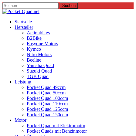
Suchen
nach:
Startseite
Hersteller
Actionbikes
B2Bike
Easyone Motors
Kymco
Nitro Motors
Beeline
Yamaha Quad
Suzuki Quad
TGB Quad
Leistung
Pocket Quad 49ccm
Pocket Quad 50ccm
Pocket Quad 100ccm
Pocket Quad 110ccm
Pocket Quad 125ccm
Pocket Quad 150ccm
Motor
Pocket Quad mit Elektromotor
Pocket Quads mit Benzinmotor