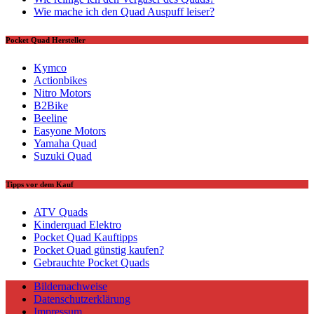
Wie mache ich den Quad Auspuff leiser?
Pocket Quad Hersteller
Kymco
Actionbikes
Nitro Motors
B2Bike
Beeline
Easyone Motors
Yamaha Quad
Suzuki Quad
Tipps vor dem Kauf
ATV Quads
Kinderquad Elektro
Pocket Quad Kauftipps
Pocket Quad günstig kaufen?
Gebrauchte Pocket Quads
Bildernachweise
Datenschutzerklärung
Impressum