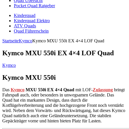
Quad Übersicht
Pocket Quad Ratgeber
Kinderquad
Kinderquad Elektro
ATV Quads
Quad Führerschein
Startseite
Kymco
Kymco MXU 550i EX 4×4 LOF Quad
Kymco MXU 550i EX 4×4 LOF Quad
Kymco
Kymco MXU 550i
Das
Kymco
MXU 550i EX 4×4 Quad
mit LOF-
Zulassung
bringt
Fahrspaß auch, oder besonders in unwegsamen Gelände. Das
Quad hat ein markantes Design, dass durch die
Kotflügelverbreiterung und die hochgezogene Front noch verstärkt
wird. Neben dem Vorwärts- und Rückwärtsgang, hat dieses Kymco
Quad natürlich auch eine Geländeuntersetzung. Die stabilen
Gepäckträger vorne und hinten bieten Platz für Lasten.