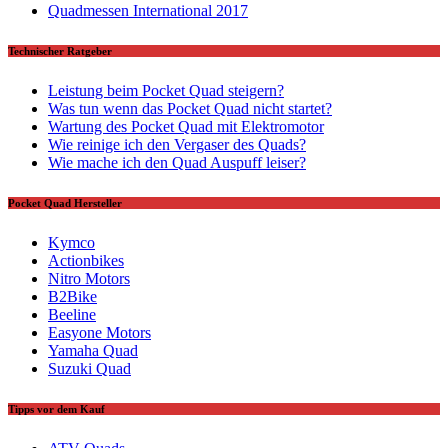
Quadmessen International 2017
Technischer Ratgeber
Leistung beim Pocket Quad steigern?
Was tun wenn das Pocket Quad nicht startet?
Wartung des Pocket Quad mit Elektromotor
Wie reinige ich den Vergaser des Quads?
Wie mache ich den Quad Auspuff leiser?
Pocket Quad Hersteller
Kymco
Actionbikes
Nitro Motors
B2Bike
Beeline
Easyone Motors
Yamaha Quad
Suzuki Quad
Tipps vor dem Kauf