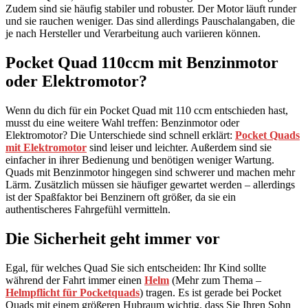
Zudem sind sie häufig stabiler und robuster. Der Motor läuft runder
und sie rauchen weniger. Das sind allerdings Pauschalangaben, die
je nach Hersteller und Verarbeitung auch variieren können.
Pocket Quad 110ccm mit Benzinmotor
oder Elektromotor?
Wenn du dich für ein Pocket Quad mit 110 ccm entschieden hast,
musst du eine weitere Wahl treffen: Benzinmotor oder
Elektromotor? Die Unterschiede sind schnell erklärt:
Pocket Quads
mit Elektromotor
sind leiser und leichter. Außerdem sind sie
einfacher in ihrer Bedienung und benötigen weniger Wartung.
Quads mit Benzinmotor hingegen sind schwerer und machen mehr
Lärm. Zusätzlich müssen sie häufiger gewartet werden – allerdings
ist der Spaßfaktor bei Benzinern oft größer, da sie ein
authentischeres Fahrgefühl vermitteln.
Die Sicherheit geht immer vor
Egal, für welches Quad Sie sich entscheiden: Ihr Kind sollte
während der Fahrt immer einen
Helm
(Mehr zum Thema –
Helmpflicht für Pocketquads
) tragen. Es ist gerade bei Pocket
Quads mit einem größeren Hubraum wichtig, dass Sie Ihren Sohn