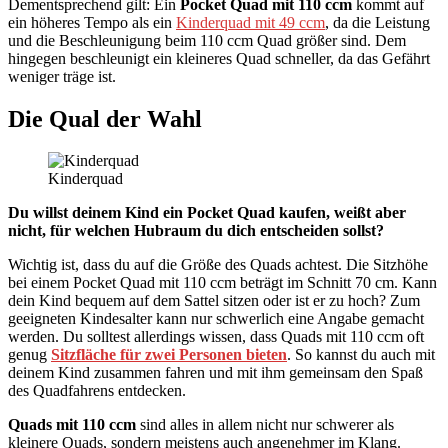
Dementsprechend gilt: Ein
Pocket Quad mit 110 ccm
kommt auf
ein höheres Tempo als ein
Kinderquad mit 49 ccm
, da die Leistung
und die Beschleunigung beim 110 ccm Quad größer sind. Dem
hingegen beschleunigt ein kleineres Quad schneller, da das Gefährt
weniger träge ist.
Die Qual der Wahl
Kinderquad
Du willst deinem Kind ein Pocket Quad kaufen, weißt aber
nicht, für welchen Hubraum du dich entscheiden sollst?
Wichtig ist, dass du auf die Größe des Quads achtest. Die Sitzhöhe
bei einem Pocket Quad mit 110 ccm beträgt im Schnitt 70 cm. Kann
dein Kind bequem auf dem Sattel sitzen oder ist er zu hoch? Zum
geeigneten Kindesalter kann nur schwerlich eine Angabe gemacht
werden. Du solltest allerdings wissen, dass Quads mit 110 ccm oft
genug
Sitzfläche für zwei Personen bieten
. So kannst du auch mit
deinem Kind zusammen fahren und mit ihm gemeinsam den Spaß
des Quadfahrens entdecken.
Quads mit 110 ccm
sind alles in allem nicht nur schwerer als
kleinere Quads, sondern meistens auch angenehmer im Klang.