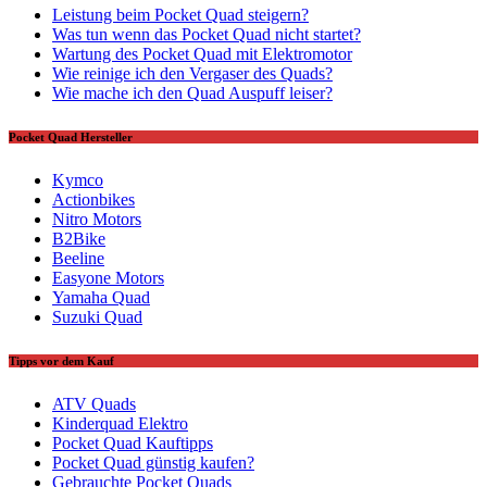
Leistung beim Pocket Quad steigern?
Was tun wenn das Pocket Quad nicht startet?
Wartung des Pocket Quad mit Elektromotor
Wie reinige ich den Vergaser des Quads?
Wie mache ich den Quad Auspuff leiser?
Pocket Quad Hersteller
Kymco
Actionbikes
Nitro Motors
B2Bike
Beeline
Easyone Motors
Yamaha Quad
Suzuki Quad
Tipps vor dem Kauf
ATV Quads
Kinderquad Elektro
Pocket Quad Kauftipps
Pocket Quad günstig kaufen?
Gebrauchte Pocket Quads