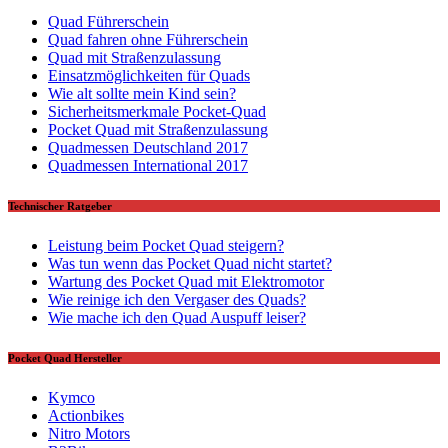
Quad Führerschein
Quad fahren ohne Führerschein
Quad mit Straßenzulassung
Einsatzmöglichkeiten für Quads
Wie alt sollte mein Kind sein?
Sicherheitsmerkmale Pocket-Quad
Pocket Quad mit Straßenzulassung
Quadmessen Deutschland 2017
Quadmessen International 2017
Technischer Ratgeber
Leistung beim Pocket Quad steigern?
Was tun wenn das Pocket Quad nicht startet?
Wartung des Pocket Quad mit Elektromotor
Wie reinige ich den Vergaser des Quads?
Wie mache ich den Quad Auspuff leiser?
Pocket Quad Hersteller
Kymco
Actionbikes
Nitro Motors