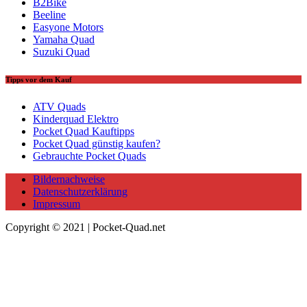
B2Bike
Beeline
Easyone Motors
Yamaha Quad
Suzuki Quad
Tipps vor dem Kauf
ATV Quads
Kinderquad Elektro
Pocket Quad Kauftipps
Pocket Quad günstig kaufen?
Gebrauchte Pocket Quads
Bildernachweise
Datenschutzerklärung
Impressum
Copyright © 2021 | Pocket-Quad.net