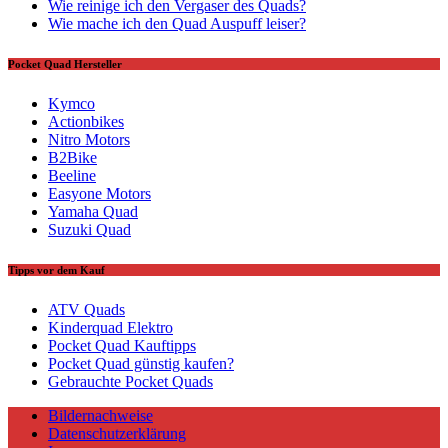
Wie reinige ich den Vergaser des Quads?
Wie mache ich den Quad Auspuff leiser?
Pocket Quad Hersteller
Kymco
Actionbikes
Nitro Motors
B2Bike
Beeline
Easyone Motors
Yamaha Quad
Suzuki Quad
Tipps vor dem Kauf
ATV Quads
Kinderquad Elektro
Pocket Quad Kauftipps
Pocket Quad günstig kaufen?
Gebrauchte Pocket Quads
Bildernachweise
Datenschutzerklärung