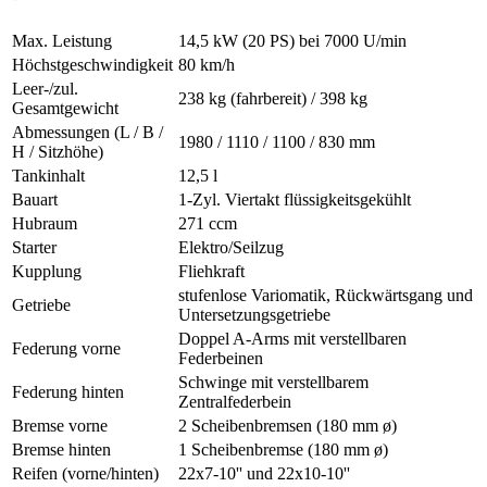
Max. Leistung
14,5 kW (20 PS) bei 7000 U/min
Höchstgeschwindigkeit
80 km/h
Leer-/zul.
238 kg (fahrbereit) / 398 kg
Gesamtgewicht
Abmessungen (L / B /
1980 / 1110 / 1100 / 830 mm
H / Sitzhöhe)
Tankinhalt
12,5 l
Bauart
1-Zyl. Viertakt flüssigkeitsgekühlt
Hubraum
271 ccm
Starter
Elektro/Seilzug
Kupplung
Fliehkraft
stufenlose Variomatik, Rückwärtsgang und
Getriebe
Untersetzungsgetriebe
Doppel A-Arms mit verstellbaren
Federung vorne
Federbeinen
Schwinge mit verstellbarem
Federung hinten
Zentralfederbein
Bremse vorne
2 Scheibenbremsen (180 mm ø)
Bremse hinten
1 Scheibenbremse (180 mm ø)
Reifen (vorne/hinten)
22x7-10'' und 22x10-10''