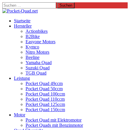
Suchen
nach:
Startseite
Hersteller
Actionbikes
B2Bike
Easyone Motors
Kymco
Nitro Motors
Beeline
Yamaha Quad
Suzuki Quad
TGB Quad
Leistung
Pocket Quad 49ccm
Pocket Quad 50ccm
Pocket Quad 100ccm
Pocket Quad 110ccm
Pocket Quad 125ccm
Pocket Quad 150ccm
Motor
Pocket Quad mit Elektromotor
Pocket Quads mit Benzinmotor