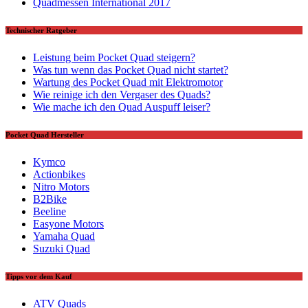
Quadmessen International 2017
Technischer Ratgeber
Leistung beim Pocket Quad steigern?
Was tun wenn das Pocket Quad nicht startet?
Wartung des Pocket Quad mit Elektromotor
Wie reinige ich den Vergaser des Quads?
Wie mache ich den Quad Auspuff leiser?
Pocket Quad Hersteller
Kymco
Actionbikes
Nitro Motors
B2Bike
Beeline
Easyone Motors
Yamaha Quad
Suzuki Quad
Tipps vor dem Kauf
ATV Quads