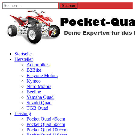
Suchen
nach:
Startseite
Hersteller
Actionbikes
B2Bike
Easyone Motors
Kymco
Nitro Motors
Beeline
Yamaha Quad
Suzuki Quad
TGB Quad
Leistung
Pocket Quad 49ccm
Pocket Quad 50ccm
Pocket Quad 100ccm