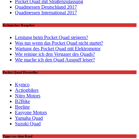
Pocket Quad mit Straßenzulassung
Quadmessen Deutschland 2017
Quadmessen International 2017
Technischer Ratgeber
Leistung beim Pocket Quad steigern?
Was tun wenn das Pocket Quad nicht startet?
Wartung des Pocket Quad mit Elektromotor
Wie reinige ich den Vergaser des Quads?
Wie mache ich den Quad Auspuff leiser?
Pocket Quad Hersteller
Kymco
Actionbikes
Nitro Motors
B2Bike
Beeline
Easyone Motors
Yamaha Quad
Suzuki Quad
Tipps vor dem Kauf